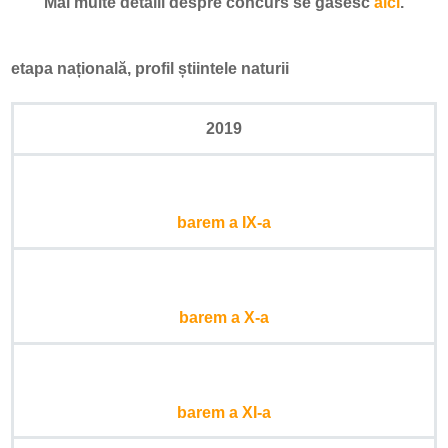
Mai multe detalii despre concurs se găsesc
aici
.
etapa națională, profil știintele naturii
2019
barem a IX-a
barem a X-a
barem a XI-a