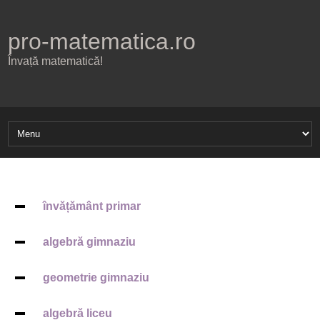
pro-matematica.ro
Învață matematică!
învățământ primar
algebră gimnaziu
geometrie gimnaziu
algebră liceu