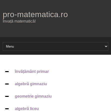
pro-matematica.ro
Învață matematică!
învățământ primar
algebră gimnaziu
geometrie gimnaziu
algebră liceu