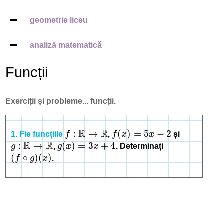
geometrie liceu
analiză matematică
Funcții
Exerciții și probleme... funcții.
R
R
:
→
(
)
=
5
−
2
1. Fie funcțiile
f
,
f
x
x
și
f
:
R
→
R
f
(
x
)
=
5
x
−
2
R
R
:
→
(
)
=
3
+
4
g
,
g
x
x
. Determinați
g
:
R
→
R
g
(
x
)
=
3
x
+
4
(
∘
)
(
)
f
g
x
.
(
f
∘
g
)
(
x
)