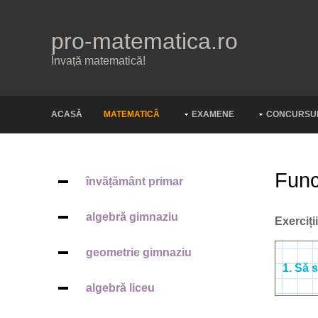
pro-matematica.ro
Învață matematică!
ACASĂ
MATEMATICĂ
EXAMENE
CONCURSU
Func
învățământ primar
algebră gimnaziu
Exerciți
geometrie gimnaziu
1. Să 
algebră liceu