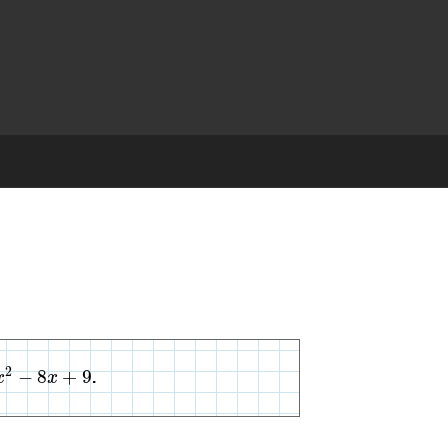
2
−
8
+
9
x
x
.
9