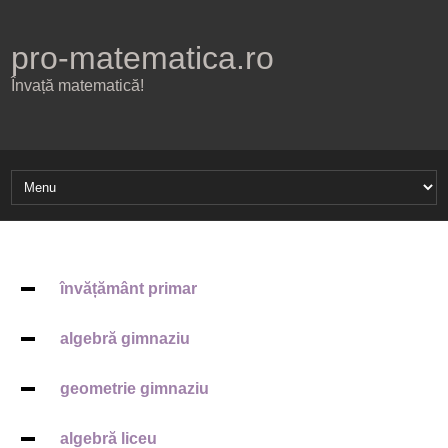
pro-matematica.ro
Învață matematică!
învățământ primar
algebră gimnaziu
geometrie gimnaziu
algebră liceu