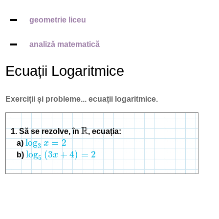
geometrie liceu
analiză matematică
Ecuații Logaritmice
Exerciții și probleme... ecuații logaritmice.
R
1. Să se rezolve, în
, ecuația:
R
log
=
2
a)
x
log
3
x
=
2
3
log
(
3
+
4
)
=
2
b)
x
log
5
(
3
x
+
4
)
=
2
5