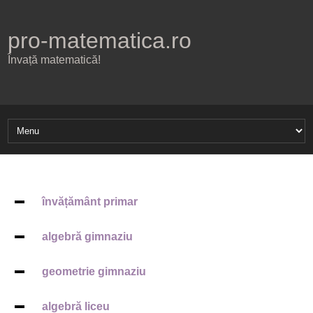
pro-matematica.ro
Învață matematică!
învățământ primar
algebră gimnaziu
geometrie gimnaziu
algebră liceu