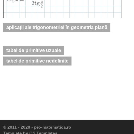
a
2
tg
2
aplicații ale trigonometriei în geometria plană
tabel de primitive uzuale
tabel de primitive nedefinite
© 2011 - 2020 -
pro-matematica.ro
Template by
OS Templates