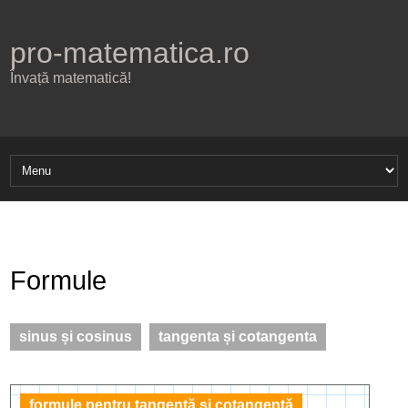
pro-matematica.ro
Învață matematică!
Formule
sinus și cosinus
tangenta și cotangenta
formule pentru tangentă și cotangentă