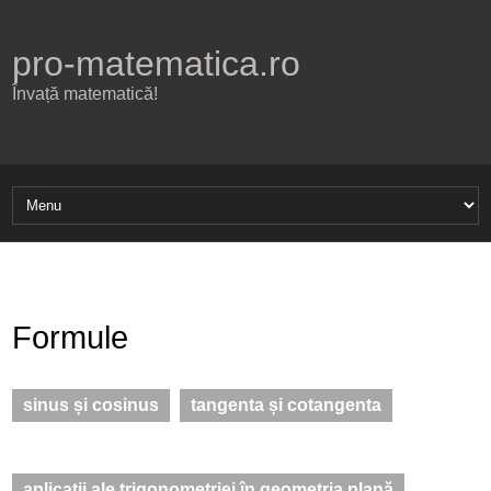
pro-matematica.ro
Învață matematică!
Formule
sinus și cosinus
tangenta și cotangenta
aplicații ale trigonometriei în geometria plană