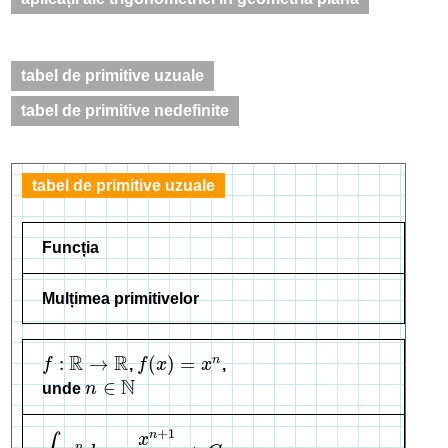
tabel de primitive uzuale
tabel de primitive nedefinite
tabel de primitive uzuale
Funcția
Mulțimea primitivelor
R
R
:
→
(
)
=
n
f
,
f
x
x
,
f
:
R
→
R
f
(
x
)
=
x
n
N
∈
unde
n
n
∈
N
+
1
n
x
n