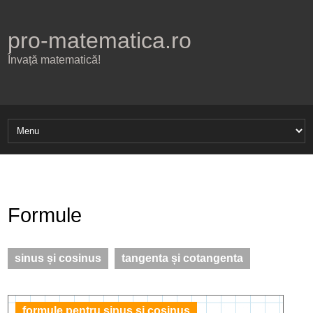
pro-matematica.ro
Învață matematică!
Formule
sinus și cosinus
tangenta și cotangenta
formule pentru sinus și cosinus