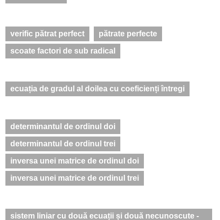
verific pătrat perfect
pătrate perfecte
scoate factori de sub radical
ecuația de gradul al doilea cu coeficienți întregi
determinantul de ordinul doi
determinantul de ordinul trei
inversa unei matrice de ordinul doi
inversa unei matrice de ordinul trei
sistem liniar cu două ecuații și două necunoscute -