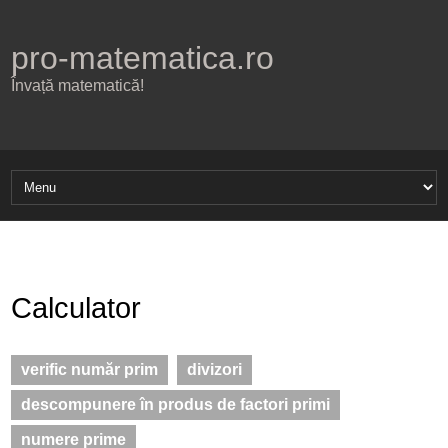
pro-matematica.ro
Învață matematică!
Calculator
verific număr prim
divizori
descompunere în produs de factori primi
numere prime