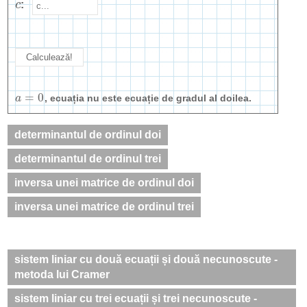
c
:
c
=
0
a
, ecuația nu este ecuație de gradul al doilea.
a
=
0
determinantul de ordinul doi
determinantul de ordinul trei
inversa unei matrice de ordinul doi
inversa unei matrice de ordinul trei
sistem liniar cu două ecuații și două necunoscute -
metoda lui Cramer
sistem liniar cu trei ecuații și trei necunoscute -