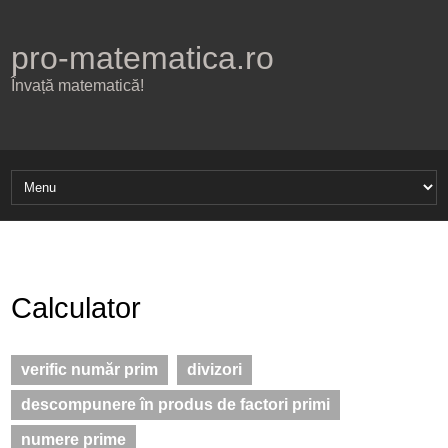
pro-matematica.ro
Învață matematică!
Calculator
verific număr prim
divizori
descompunere în produs de factori primi
numere prime