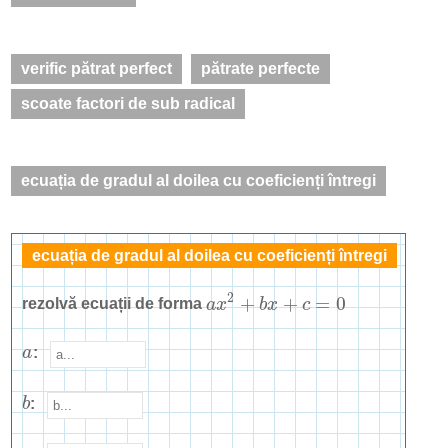
verific pătrat perfect
pătrate perfecte
scoate factori de sub radical
ecuația de gradul al doilea cu coeficienți întregi
ecuația de gradul al doilea cu coeficienți întregi
2
+
+
=
0
rezolvă ecuații de forma
a
x
b
x
c
a
x
2
+
b
x
+
c
=
0
a
:
a
b
:
b