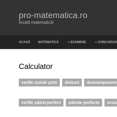
pro-matematica.ro
Învață matematică!
ACASĂ
MATEMATICĂ
EXAMENE
CONCURSU
Calculator
verific număr prim
divizori
descompunere î
verific pătrat perfect
pătrate perfecte
scoat