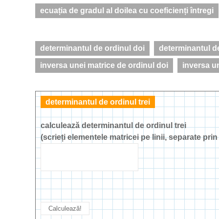
ecuația de gradul al doilea cu coeficienți întregi
determinantul de ordinul doi
determinantul de
inversa unei matrice de ordinul doi
inversa un
determinantul de ordinul trei
calculează determinantul de ordinul trei
(scrieți elementele matricei pe linii, separate prin 