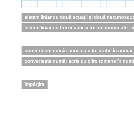
sistem liniar cu două ecuații și două necunoscu
sistem liniar cu trei ecuații și trei necunoscute 
convertește număr scris cu cifre arabe în număr 
convertește număr scris cu cifre romane în număr
împărțire