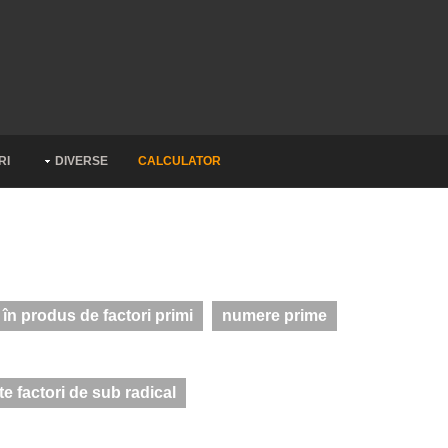
RI
DIVERSE
CALCULATOR
n produs de factori primi
numere prime
e factori de sub radical