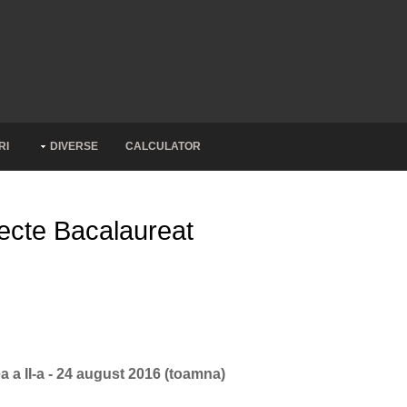
RI
DIVERSE
CALCULATOR
ecte Bacalaureat
 a II-a - 24 august 2016 (toamna)