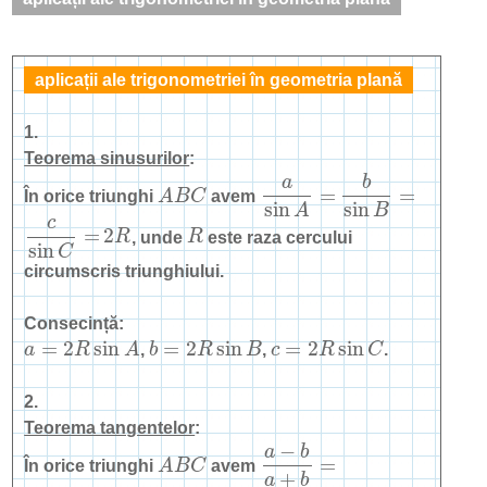
aplicații ale trigonometriei în geometria plană
1.
Teorema sinusurilor
:
a
b
=
=
În orice triunghi
A
B
C
avem
A
B
C
a
sin
A
=
b
sin
B
=
sin
sin
A
B
c
=
2
R
, unde
R
este raza cercului
c
sin
C
=
2
R
R
sin
C
circumscris triunghiului.
Consecință:
=
2
sin
=
2
sin
=
2
sin
a
R
A
,
b
R
B
,
c
R
C
.
a
=
2
R
sin
A
b
=
2
R
sin
B
c
=
2
R
sin
C
2.
Teorema tangentelor
:
−
a
b
=
În orice triunghi
A
B
C
avem
A
B
C
a
−
b
a
+
b
=
+
a
b