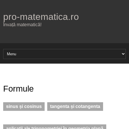
pro-matematica.ro
Învață matematică!
Formule
sinus și cosinus
tangenta și cotangenta
aplicații ale trigonometriei în geometria plană