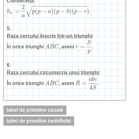
Consecință:
−
−
−
−
−
−
−
−
−
−
−
−
−
−
−
−
−
2
√
=
(
−
)
(
−
)
(
−
)
h
p
p
a
p
b
p
c
.
h
a
=
2
a
p
(
p
−
a
)
(
p
−
b
)
(
p
−
c
)
a
a
5.
Raza cercului înscris într-un triunghi
:
S
=
În orice triunghi
A
B
C
, avem
r
.
A
B
C
r
=
S
p
p
6.
Raza cercului circumscris unui triunghi
:
a
b
c
=
În orice triunghi
A
B
C
, avem
R
.
A
B
C
R
=
a
b
c
4
S
4
S
tabel de primitive uzuale
tabel de primitive nedefinite